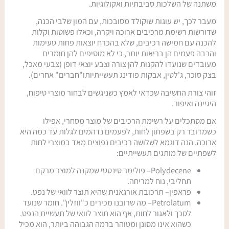
משתנה של השלכות סביבתיות ואקולוגיות.
מעבר לכך, יש עוגות שוקולד מסובכות, עם המון שלבי הכנה,
שדורשות רשימת מרכיבים ארוכה ויקרה, וכאלו פשוטות וקלות
להכנה עם חמישה רכיבים, שלא בהכרח יוצאות פחות טעימות
והרבה פעמים הן בריאות יותר, כי לא מוסיפים להן חומרים
מעובדים שנועדו להקנות להן צורה וצבע יוצאי דופן (צבעי מאכל,
בצק סוכר, ג'לטין, אבקות פודינג תעשייתיותו"חברים" אחרים).
זוהי צורת החשיבה שכדאי לאמץ כשניגשים לבחור מוצרי טיפוח,
היגיינה ואיפור.
אם מסתכלים על רשימת הרכיבים של מוצר מסחרי, אפילו
כשמדובר רק בשפתון לחות, לפעמים נדהמים לגלות עד כמה היא
ארוכה. הנה דוגמא לשלושה רכיבים נפוצים מאד במוצרי לחות
לשפתיים של מותגים תעשייתיים:
Polydecene– פולימר סינטטי שמקנה למוצר מרקם
תחליבי, נוח למריחה.
פראפין– תרכובת אורגאנית שהיא תוצר לוואי של נפט.
Petrolatum– מה שרובנו מכירים כ"ווזלין". חומר שנועד
לסכך ולאגור לחות, אף הוא תוצר לוואי של תעשיית הנפט.
כשהוא אינו מסונן ומטוהר ברמה הגבוהה ביותר, הוא מכיל