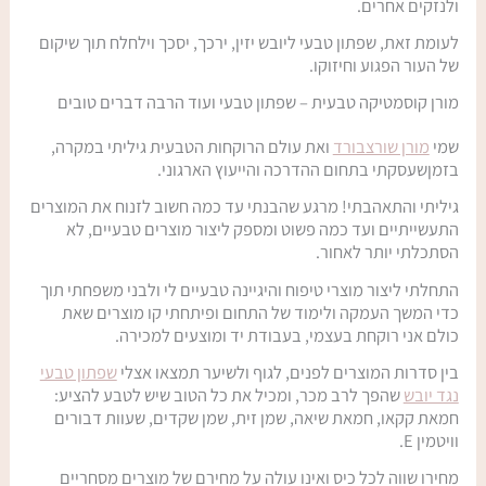
ולנזקים אחרים.
שם
נייד
מלא
לעומת זאת, שפתון טבעי ליובש יזין, ירכך, יסכך וילחלח תוך שיקום
אימייל
של העור הפגוע וחיזוקו.
מורן קוסמטיקה טבעית – שפתון טבעי ועוד הרבה דברים טובים
כתובת
שמי
מורן שורצבורד
ואת עולם הרוקחות הטבעית גיליתי במקרה,
תאריך יום הולדת שלך
בזמןשעסקתי בתחום ההדרכה והייעוץ הארגוני.
גיליתי והתאהבתי! מרגע שהבנתי עד כמה חשוב לזנוח את המוצרים
התעשייתיים ועד כמה פשוט ומספק ליצור מוצרים טבעיים, לא
אשמח להצטרף למועדון
הסתכלתי יותר לאחור.
Alternative:
התחלתי ליצור מוצרי טיפוח והיגיינה טבעיים לי ולבני משפחתי תוך
כדי המשך העמקה ולימוד של התחום ופיתחתי קו מוצרים שאת
כולם אני רוקחת בעצמי, בעבודת יד ומוצעים למכירה.
בין סדרות המוצרים לפנים, לגוף ולשיער תמצאו אצלי
שפתון טבעי
נגד יובש
שהפך לרב מכר, ומכיל את כל הטוב שיש לטבע להציע:
חמאת קקאו, חמאת שיאה, שמן זית, שמן שקדים, שעוות דבורים
וויטמין E.
מחירו שווה לכל כיס ואינו עולה על מחירם של מוצרים מסחריים