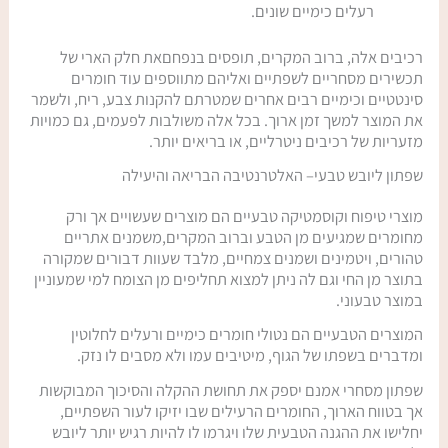
רעלים כימיים שונים.
רכיבים אלה, ברוב המקרים, תופסים בנפחםאת חלק הארי של
תכשירים מסחריים לשפתיים ואליהם מתווספים עוד חומרים
סינטטיים וכימיים רבים אחרים שמטרתם להקנות צבע, ריח, ולשמר
את המוצר למשך זמן ארוך. בכל אלה משולבות לפעמים, גם כמויות
מזעריות של רכיבים ניטרליים, או בריאים יותר.
שפתון ליובש טבעי– האלטרנטיבה הבריאה והיעילה
מוצרי טיפוח וקוסמטיקה טבעיים הם מוצרים שעשויים אך ורק
מחומרים שמגיעים מן הטבע וברוב המקרים,משמנים אתריים
טהורים, ויטמינים ושמנים צמחיים, מלבד שעוות דבורים שמקורה
בתוצר מן החי וגם לה ניתן למצוא תחליפים מן הצומח למי שמעוניין
בואי נהיה חברות !
במוצר טבעוני.
המוצרים הטבעיים הם נטולי חומרים כימיים ורעלים לחלוטין
אני מזמינה אותך להצטרף למועדון החברות החדש והשווה שלי
ומדברים בשפתו של הגוף, מיטיבים עמו ולא מסבים לו נזק.
ולקבל למייל קופון 15% הנחה כבר ברכישה הראשונה שלך.
שפתון מסחרי אמנם יספק את תחושת ההקלה והסיכוך המבוקשות
(ועוד מלא הפתעות ודברים שווים בהמשך)
אך בטווח הארוך, החומרים הרעילים שבו יזיקו לעור השפתיים,
יחלישו את ההגנה הטבעית שלו ויגרמו לו להיות רגיש יותר ליובש