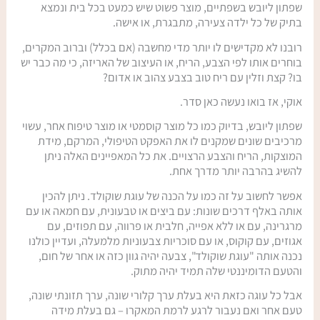
שפתון ליובש בשפתיים, מוצר פשוט שיש כמעט בכל בית ונמצא
בתיק של כל ילדה צעירה, מתבגרת, או אישה.
רובנו לא מקדישים לו יותר מדי מחשבה (אם בכלל) וברוב המקרים,
בוחרים אותו לפי הצבע, הריח, או העיצוב של האריזה, כי מה כבר יש
בו? קצת וזלין עם ריח טוב בצבע צהוב או אדום?
אוקי, אז בואו נעשה כאן סדר.
שפתון ליובש, בדיוק כמו כל מוצר קוסמטי או מוצר טיפוח אחר, עשוי
מרכיבים שונים שמקנים לו את האפקט הטיפולי, המרקם, מידת
המוצקות, הריח והצבע הרצויים. את כל המאפיינים האלה ניתן
להשיג בהרבה יותר מדרך אחת.
אפשר לחשוב על זה כמו על הכנה של עוגת שוקולד. ניתן להכין
אותה באלף דרכים שונות: עם ביצים או טבעונית, עם חמאה או עם
מרגרינה, עם או ללא אפייה, חלבית או פרווה, עם תפוזים, עם
אגוזים, עם קוקוס, או עם סוכריות צבעוניות מלמעלה, ועדיין כולנו
נכנה אותה "עוגת שוקולד", צבעה יהיה גוון כזה או אחר של חום,
והטעם הדומיננטי שלה תמיד יהיה מתוק.
אבל כל עוגה כזאת היא בעלת ערך קלורי שונה, ערך תזונתי שונה,
טעם אחר ואם נעבור לרגע לרמת המאקרו – גם בעלת מידה