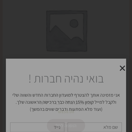
בואי נהיה חברות !
אני מזמינה אותך להצטרף למועדון החברות החדש והשווה שלי
ולקבל למייל קופון 15% הנחה כבר ברכישה הראשונה שלך.
(ועוד מלא הפתעות ודברים שווים בהמשך)
שם
נייד
מלא
אימייל
כתובת
סבונים וסבוניות
תאריך יום הולדת שלך
סבון פנים נוזלי לבנדר ליטר
₪
158.00
אשמח להצטרף למועדון
הוספה לסל