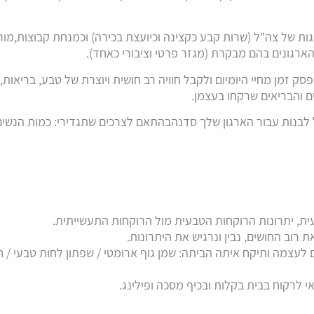
של צה"ל (שרות קבע כקצינה וכיועצת בכירה) וכמנחת קבוצות,מורן מב
רגונים בהם מבקרת (מגזר פרטי וציבורי כאחד).
זמן מחיי היומיום ולקבל חוויה רב חושית ויוצרת של טבע, בריאות, 
 והבריאים שרקחו בעצמן.
ל לבנות עבור הארגון שלך סדנהבהתאם לצרכים שתגדירי: כמות הנשים,
ת, יתרונות הרוקחות הטבעית מול הרוקחות התעשייתית.
 רוב החושים, נבין ונרגיש את היתרונות.
2- מוצרים טבעיים לעצמה ותיקח איתה הביתה: שמן גוף ארומטי / שפתון לחות ט
י לרקוח בבית בקלות ובכיף מסכה ופילינג.