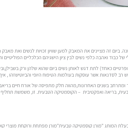
נה. ביום זה מציינים את המאבק למען שוויון זכויות לנשים ואת מאבק
ללי של כבוד ואהבה כלפי נשים לבין ציון הישגיהם הכלכליים הפוליטיים 
פרטיים כאחד) לתת דגש לאותן נשים ביום שהוא שלהן ורק בשבילן,ובין ה
 רב לסדנאות אשר עוסקות בעולמות הטיפוח היופי והביוטישזהו , איך
 ומתרחב בשנים האחרונות,מהווה חלק מתפיסה של אורח חיים בריאבק
בעית, בריאה ואפקטיבית – הקוסמטיקה הטבעית. זו, משמשת תחליף בט
 ובעלת המותג "מורן קוסמטיקה טבעית"מורן מפתחת ורוקחת מוצרי ק