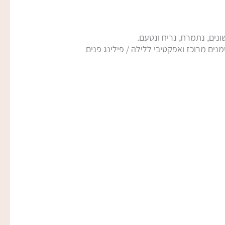
ונים, נתמרח, נריח ונטעם.
רום שמנים מרוכז ואפקטיבי ללילה / פילינג פנים