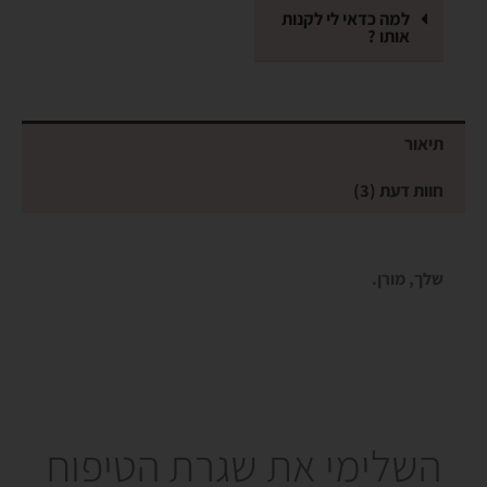
למה כדאי לי לקנות
אותו ?
תיאור
חוות דעת (3)
שלך, מורן.
בואי נהיה חברות !
אני מזמינה אותך להצטרף למועדון החברות החדש והשווה שלי
השלימי את שגרת הטיפוח
ולקבל למייל קופון 15% הנחה כבר ברכישה הראשונה שלך.
(ועוד מלא הפתעות ודברים שווים בהמשך)