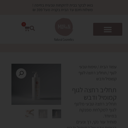
ילוג
בואו לבקר בבית לרוקחות טבעית בחיפה !
תוכן
משלוח חינם עד הבית בקניה מעל 399 ₪
0
עגלת
קניות
עמוד הבית
/
טיפוח טבעי
לגוף
/ תחליב רחצה לגוף
קמומיל ודבש
תחליב רחצה לגוף
קמומיל ודבש
תחליב רחצה טבעי מלטף
לגוף למקלחת מפנקת
במיוחד.
מותיר עור נקי, רך ונעים
בניחוח עדין של קמומיל ודבש