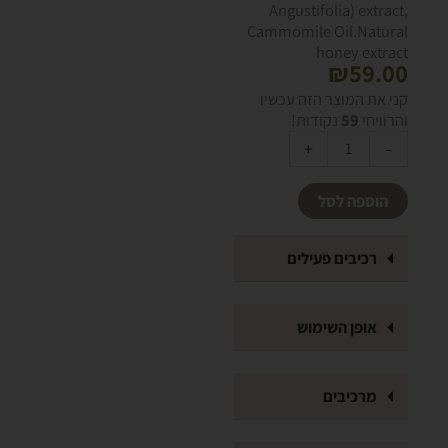
Angustifolia) extract,
Cammomile Oil.Natural
honey extract
₪
59.00
כמות
קני את המוצר הזה עכשיו
של
והרוויחי
59
נקודות!
תחליב
Alternative:
+
-
רחצה
לגוף
הוספה לסל
קמומיל
ודבש
רכיבים פעילים
אופן השימוש
מרכיבים