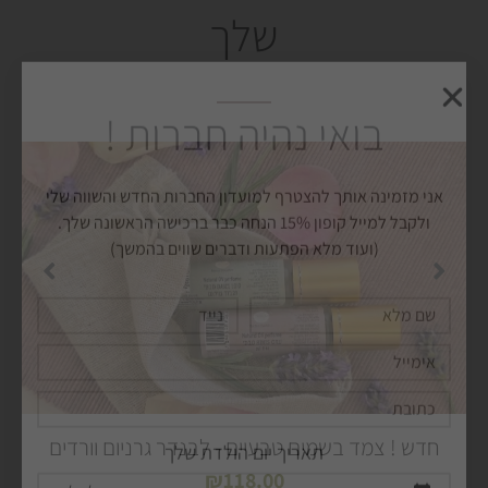
שלך
שם
נייד
מלא
אימייל
כתובת
תאריך יום הולדת שלך
אשמח להצטרף למועדון
Alternative:
חדש ! צמד בשמים טבעיים - לבנדר גרניום וורדים
₪
118.00