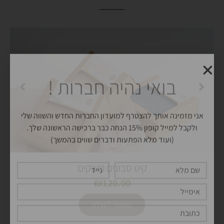
בואי נהיה חברות !
אני מזמינה אותך להצטרף למועדון החברות החדש והשווה שלי
ולקבל למייל קופון 15% הנחה כבר ברכישה הראשונה שלך.
(ועוד מלא הפתעות ודברים שווים בהמשך)
שם
נייד
מלא
אימייל
כתובת
תאריך יום הולדת שלך
קיט סבונים מוצקים
₪
120.00
הוסיפי לעגלה
אשמח להצטרף למועדון
Alternative: