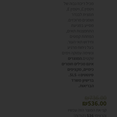
מכיל ריכוז גבוה של
ויטמין C, ויטמין E,
תמצית לבנדר
ושמנים מרוכזים.
מסייע במניעת
התחמצנות תאים,
הפחתת קמטים
וחידוש תאי העור.
בעל ניחוח מרגיע
ונשימה עמוקה וימים
שקטים.
המוצרים
אינם מכילים חומרים
כימיים, מקציפים
סינטטים ו- SLS.
ברישיון משרד
הבריאות.
המחיר
המחיר
₪
736.00
המקורי
הנוכחי
₪
536.00
היה:
הוא:
כמות
קני את המוצר הזה עכשיו
₪536.00.
₪736.00.
של
והרוויחי
536
נקודות!