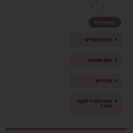
קיט
Alternative:
+
-
שגרת
טיפוח
הוספה לסל
אנטי
אייג'ינג
לבוקר
רכיבים פעילים
וללילה
אופן השימוש
מרכיבים
למה כדאי לי לקנות
אותו ?
בואי נהיה חברות !