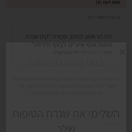
חוות דעת (0)
אני מזמינה אותך להצטרף למועדון החברות החדש והשווה שלי
ולקבל למייל קופון 15% הנחה כבר ברכישה הראשונה שלך.
(ועוד מלא הפתעות ודברים שווים בהמשך)
אין עדיין חוות דעת.
שם
נייד
היה הראשון לכתוב סקירה “קיט שגרת
מלא
טיפוח אנטי אייג'ינג לבוקר וללילה”
אימייל
עליך
להתחבר
כדי לפרסם ביקורת.
כתובת
תאריך יום הולדת שלך
אשמח להצטרף למועדון
Alternative:
השלימי את שגרת הטיפוח
שלך