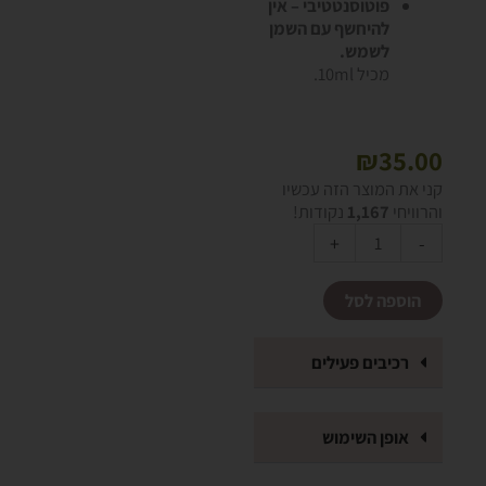
פוטוסנטטיבי – אין
להיחשף עם השמן
לשמש.
מכיל 10ml.
₪
35.00
כמות
קני את המוצר הזה עכשיו
של
והרוויחי
1,167
נקודות!
שמן
Alternative:
+
-
ארומתרפי
תפוז
הוספה לסל
מתוק
רכיבים פעילים
אופן השימוש