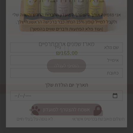
כתובת
תאריך יום הולדת שלך
מארז שמנים ארומתרפיים
אשמח להצטרף למועדון
₪
165.00
Alternative:
הוסיפי לעגלה
תשלום מאובטח בכרטיס אשראי
לא נוסה על בעלי חיים