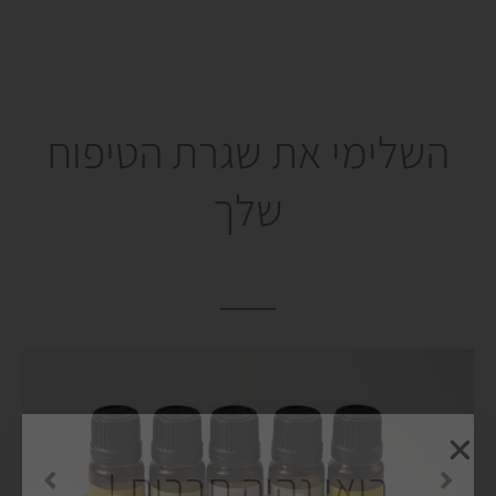
השלימי את שגרת הטיפוח
שלך
בואי נהיה חברות !
אני מזמינה אותך להצטרף למועדון החברות החדש והשווה שלי
ולקבל למייל קופון 15% הנחה כבר ברכישה הראשונה שלך.
(ועוד מלא הפתעות ודברים שווים בהמשך)
שם
נייד
מלא
אימייל