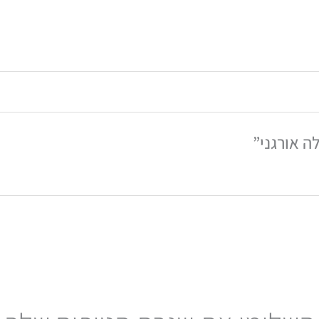
היה חברות !
ה אורגני”
ך להצטרף למועדון החברות החדש
והשווה שלי ולקבל למייל קופון 15% הנחה כבר ברכישה
ת ודברים שווים בהמשך)
נייד
א
אימייל