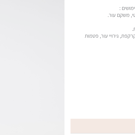
מושים :
, משקם עור.
.
קפת, גירויי עור, פטמות