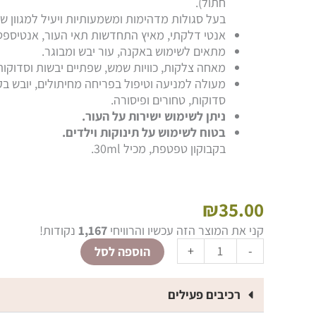
חתול).
בעל סגולות מדהימות ומשמעותיות ויעיל למגוון שי
אנטי דלקתי, מאיץ התחדשות תאי העור, אנטיספטי
מתאים לשימוש באקנה, עור יבש ומבוגר.
מאחה צלקות, כוויות שמש, שפתיים יבשות וסדוקות
מעולה למניעה וטיפול בפריחה מחיתולים, יובש בקר
סדוקות, טחורים ופיסורה.
ניתן לשימוש ישירות על העור.
בטוח לשימוש על תינוקות וילדים.
בקבוקון טפטפת, מכיל 30ml.
₪
35.00
כמות
קני את המוצר הזה עכשיו והרוויחי
1,167
נקודות!
של
Alternative:
+
-
הוספה לסל
שמן
קלנדולה
אורגני
רכיבים פעילים